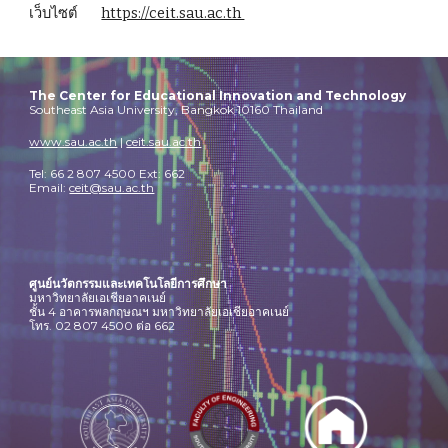
เว็บไซต์ 
https://ceit.sau.ac.th 
The Center for Educational Innovation and Technology
Southeast Asia University, Bangkok 10160 Thailand
www.sau.ac.th
|
ceit.sau.ac.th
Tel: 66 2 807 4500 Ext: 662
Email:
ceit@sau.ac.th
ศูนย์นวัตกรรมและเทคโนโลยีการศึกษา
มหาวิทยาลัยเอเชียอาคเนย์
ชั้น 4 อาคารพลกฤษณฯ มหาวิทยาลัยเอเชียอาคเนย์
โทร. 02 807 4500 ต่อ 662